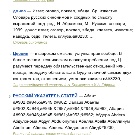
Толковый словарь Даля
донос
— Извет, оговор, поклеп, ябеда. Ср. известие...
4
Словарь русских синонимов и сходных по смыслу
выражений. под. ред. Н. Абрамова, М.: Русские словари,
1999. донос извет, оговор, поклеп, ябеда, клевета, известие;
наводка, бздо, телега, кляуза,&#8230; …
Словарь синонимов
Цессия
— в широком смысле, уступка прав вообще. В
5
более тесном, техническом словоупотреблении под Ц.
разумеют передачу обязательственных отношений или,
проще, передачу обязательств. Будучи личной связью двух
контрагентов, отношением, установившимся с&#8230; …
Энциклопедический словарь Ф.А. Брокгауза и И.А. Ефрона
РУССКИЙ УКАЗАТЕЛЬ СТАТЕЙ
— Абант
6
&#902;&#946;&#945;&#962; Danaus Абанты
&#902;&#946;&#945;&#957;&#964;&#949;&#962; Абарис
&#902;&#946;&#945;&#961;&#953;&#962; Абдера Abdera
Абдулонома Абдул Abdulonymus Абелла Abella Абеллинум
Abellinum Абеона Abeona Абидос или Абид&#8230; …
Реальный словарь классических древностей