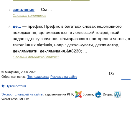
заявление
— См …
7
Словарь синонимов
де...
— префікс Префікс в багатьох словах іншомовного
8
походження, що вживаються в лемківській говірці, який
надає відтінку значення кількаразового повторення чогось, а
також інших відтінків, напр.: декалькувати, декляматор,
деклямувати, деклямуваня,&#8230; …
Словник лемківскої говірки
© Академик, 2000-2026
18+
Обратная связь:
Техподдержка
,
Реклама на сайте
👣 Путешествия
Экспорт словарей на сайты
, сделанные на PHP,
Joomla,
Drupal,
WordPress, MODx.